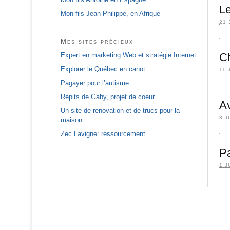
Le
Mon fils Jean-Philippe, en Afrique
21 
Mes sites précieux
C
Expert en marketing Web et stratégie Internet
Explorer le Québec en canot
11 
Pagayer pour l’autisme
Répits de Gaby, projet de coeur
Av
Un site de renovation et de trucs pour la
3 J
maison
Zec Lavigne: ressourcement
Pa
1 J