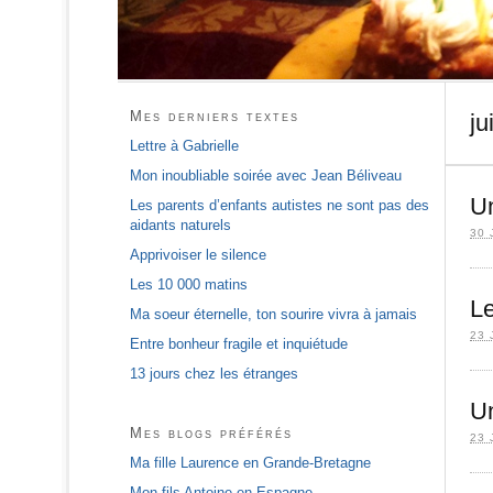
Mes derniers textes
ju
Lettre à Gabrielle
Mon inoubliable soirée avec Jean Béliveau
Un
Les parents d’enfants autistes ne sont pas des
aidants naturels
30 
Apprivoiser le silence
Les 10 000 matins
Le
Ma soeur éternelle, ton sourire vivra à jamais
23 
Entre bonheur fragile et inquiétude
13 jours chez les étranges
Un
Mes blogs préférés
23 
Ma fille Laurence en Grande-Bretagne
Mon fils Antoine en Espagne