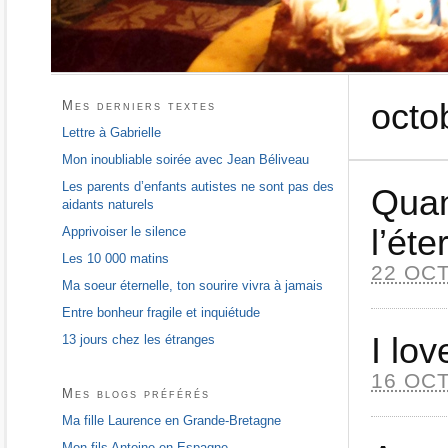
octo
Mes derniers textes
Lettre à Gabrielle
Mon inoubliable soirée avec Jean Béliveau
Les parents d’enfants autistes ne sont pas des
Quan
aidants naturels
l’éte
Apprivoiser le silence
Les 10 000 matins
22 OC
Ma soeur éternelle, ton sourire vivra à jamais
Entre bonheur fragile et inquiétude
I lov
13 jours chez les étranges
16 OC
Mes blogs préférés
Ma fille Laurence en Grande-Bretagne
Mon fils Antoine en Espagne